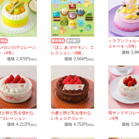
＜ラプンツェル
スケーキ（5号）
種メロンのデコレーシ
『ぽこ あ ポケモン』コ
価格 3,9
ン（4号）
レクション（9個...
価格 2,970円
価格 3,564円
(税込)
(税込)
麦と卵と乳を使わな
小麦と卵と乳を使わな
苺サンドデコレ
デコレーション
いチョコデコレー...
ン4号
価格 4,212円
価格 4,752円
価格 3,3
(税込)
(税込)