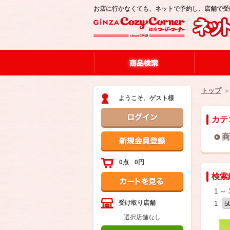
お店に行かなくても、ネットで予約し、店舗で受
トップ
＞
ようこそ、ゲスト様
カテ
商
0点
0円
検索
1 
受け取り店舗
1
選択店舗なし