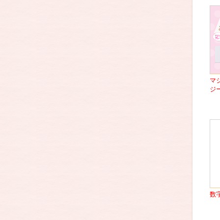
マ
ジ
数