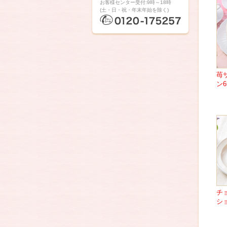
お客様センター受付:9時～18時
(土・日・祝・年末年始を除く)
苺
ン
チ
シ