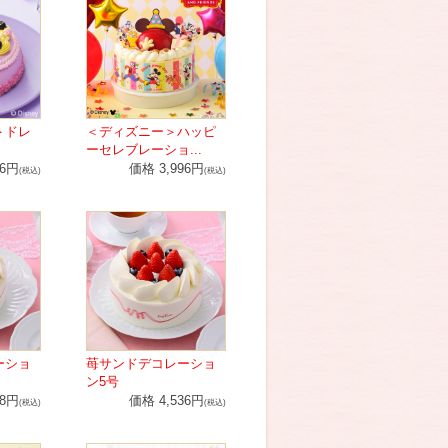
＞ドレ
＜ディズニー＞ハッピ
ーセレブレーショ...
96円
価格 3,996円
(税込)
(税込)
ーショ
苺サンドデコレーショ
ン5号
48円
価格 4,536円
(税込)
(税込)