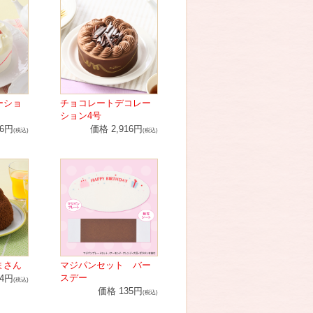
ーショ
チョコレートデコレー
ション4号
96円
価格 2,916円
(税込)
(税込)
まさん
マジパンセット バー
スデー
24円
(税込)
価格 135円
(税込)