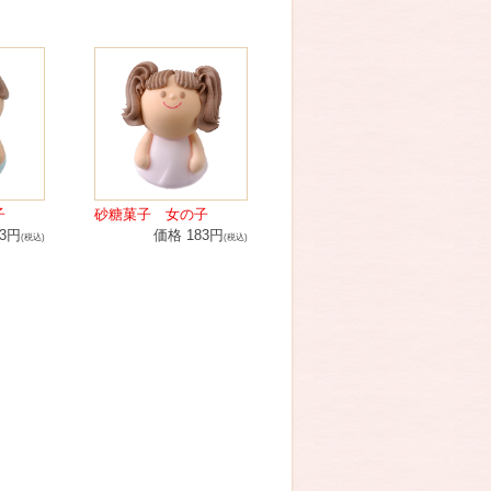
子
砂糖菓子 女の子
83円
価格 183円
(税込)
(税込)