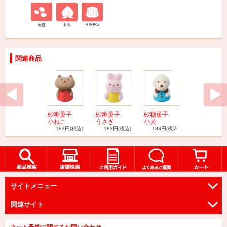
関連商品
砂糖菓子
砂糖菓子
砂糖菓子
数字キャン
小ねこ
うさぎ
小犬
ドル２番
183円
(税込)
183円
(税込)
183円
(税込)
110円
(税込
サイトメニュー
関連サイト