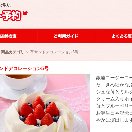
け取り。
＞
商品カテゴリ
＞ 苺サンドデコレーション5号
ンドデコレーション5号
銀座コージーコ
た、きめ細かな
シュな苺とミル
クリーム入りホ
苺とブルーベリ
お誕生日や記念
やかに演出しま