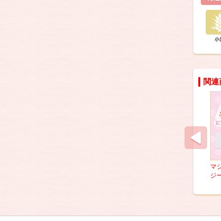
関連
マ
ジ