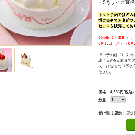
・5号サイズ直径
ネット予約では名入
様ご自身でお名前や
セットを販売してお
お受取り可能期間：
8月13日（木）～8月
※ご予約はご注文日
終了日の5日前まで
ス・ひなまつり等の
ださい。
価格：4,536円
(税込)
数量：
受け取り店舗：
店舗