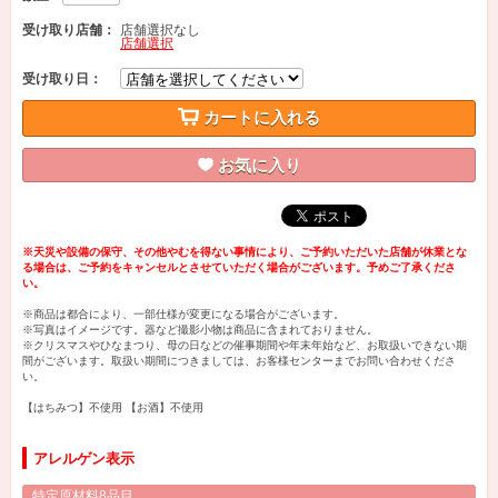
受け取り店舗：
店舗選択なし
店舗選択
受け取り日：
カートに入れる
お気に入り
※天災や設備の保守、その他やむを得ない事情により、ご予約いただいた店舗が休業とな
る場合は、ご予約をキャンセルとさせていただく場合がございます。予めご了承くださ
い。
※商品は都合により、一部仕様が変更になる場合がございます。
※写真はイメージです。器など撮影小物は商品に含まれておりません。
※クリスマスやひなまつり、母の日などの催事期間や年末年始など、お取扱いできない期
間がございます。取扱い期間につきましては、お客様センターまでお問い合わせくださ
い。
【はちみつ】不使用 【お酒】不使用
アレルゲン表示
特定原材料8品目