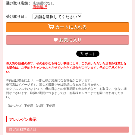
受け取り店舗：
店舗選択なし
店舗選択
受け取り日：
カートに入れる
お気に入り
※天災や設備の保守、その他やむを得ない事情により、ご予約いただいた店舗が休業とな
る場合は、ご予約をキャンセルとさせていただく場合がございます。予めご了承くださ
い。
※商品は都合により、一部仕様が変更になる場合がございます。
※写真はイメージです。器など撮影小物は商品に含まれておりません。
※クリスマスやひなまつり、母の日などの催事期間や年末年始など、お取扱いできない期
間がございます。取扱い期間につきましては、お客様センターまでお問い合わせくださ
い。
【はちみつ】不使用 【お酒】不使用
アレルゲン表示
特定原材料8品目