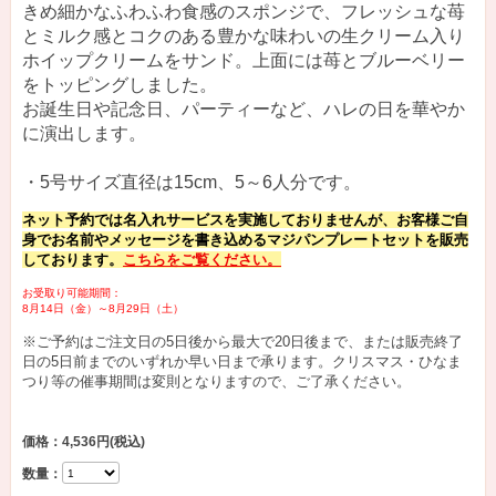
きめ細かなふわふわ食感のスポンジで、フレッシュな苺
とミルク感とコクのある豊かな味わいの生クリーム入り
ホイップクリームをサンド。上面には苺とブルーベリー
をトッピングしました。
お誕生日や記念日、パーティーなど、ハレの日を華やか
に演出します。
・5号サイズ直径は15cm、5～6人分です。
ネット予約では名入れサービスを実施しておりませんが、お客様ご自
身でお名前やメッセージを書き込めるマジパンプレートセットを販売
しております。
こちらをご覧ください。
お受取り可能期間：
8月14日（金）～8月29日（土）
※ご予約はご注文日の5日後から最大で20日後まで、または販売終了
日の5日前までのいずれか早い日まで承ります。クリスマス・ひなま
つり等の催事期間は変則となりますので、ご了承ください。
価格：4,536円
(税込)
数量：